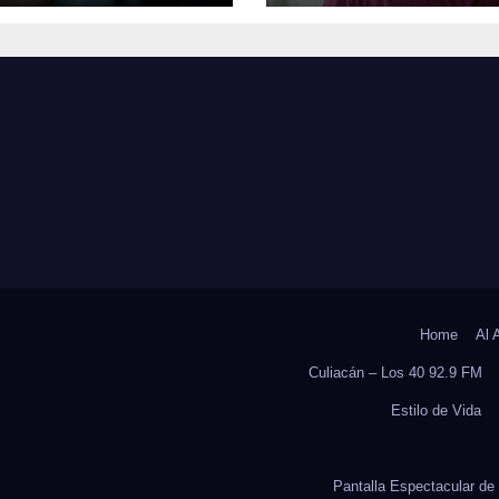
CERA CAUSA DE
UAS INVESTIGA
CAPACIDAD EN
DUELO ANTICI
ICO, REVELA
Y SOBRECARGA
UDIO DEL
CUIDADORES D
OCS DE LA UAS
ADULTOS MAYO
Home
Al 
Culiacán – Los 40 92.9 FM
Estilo de Vida
Pantalla Espectacular de 