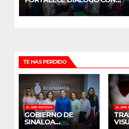
MUJERES EMPRESARIAS DE
CULIACÁN
TE HAS PERDIDO
AL AIRE NOTICIAS
AL AIRE 
GOBIERNO DE
TRA
SINALOA
VIS