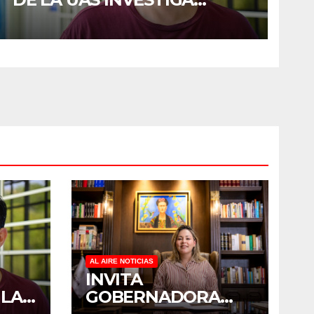
DUELO ANTICIPADO Y
SOBRECARGA EN
CUIDADORES DE ADULTOS
MAYORES
AL AIRE NOTICIAS
INVITA
 LA
GOBERNADORA