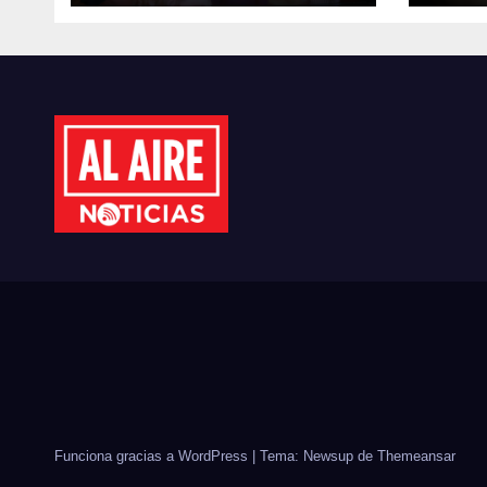
FORTALECE
TER
DIÁLOGO CON
DIS
MUJERES
MÉX
EMPRESARIAS DE
EST
CULIACÁN
CID
Funciona gracias a WordPress
|
Tema: Newsup de
Themeansar