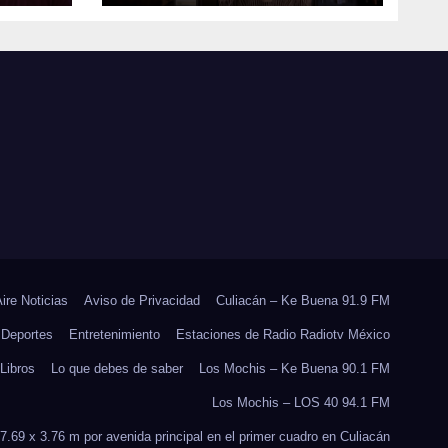
YERALDINE A
PADO
SUMARSE A LA
 EN
JORNADA
E
NACIONAL DE
RES
REFORESTACIÓN;
PLANTARÁN 6.6
MILLONES DE
ÁRBOLES
Aire Noticias
Aviso de Privacidad
Culiacán – Ke Buena 91.9 FM
Deportes
Entretenimiento
Estaciones de Radio Radiotv México
Libros
Lo que debes de saber
Los Mochis – Ke Buena 90.1 FM
Los Mochis – LOS 40 94.1 FM
7.69 x 3.76 m por avenida principal en el primer cuadro en Culiacán