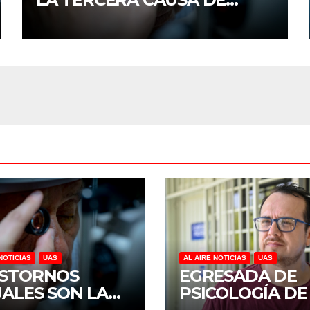
DISCAPACIDAD EN MÉXICO,
REVELA ESTUDIO DEL
CIDOCS DE LA UAS
NOTICIAS
UAS
AL AIRE NOTICIAS
UAS
STORNOS
EGRESADA DE
UALES SON LA
PSICOLOGÍA DE