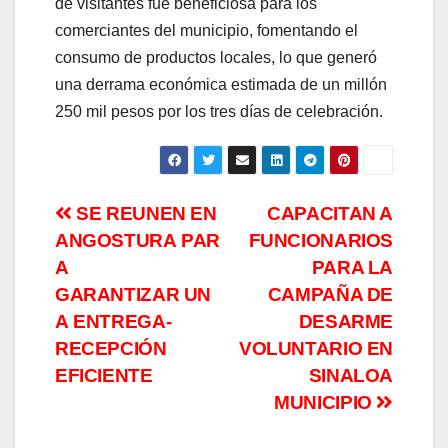
de visitantes fue beneficiosa para los
comerciantes del municipio, fomentando el
consumo de productos locales, lo que generó
una derrama económica estimada de un millón
250 mil pesos por los tres días de celebración.
Navegación
SE REUNEN EN
CAPACITAN A
ANGOSTURA PAR
FUNCIONARIOS
de
A
PARA LA
entradas
GARANTIZAR UN
CAMPAÑA DE
A ENTREGA-
DESARME
RECEPCIÓN
VOLUNTARIO EN
EFICIENTE
SINALOA
MUNICIPIO