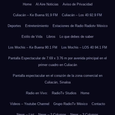
Home
Al Aire Noticias
Aviso de Privacidad
Culiacán – Ke Buena 91.9 FM
Culiacán – Los 40 92.9 FM
Deportes
Entretenimiento
Estaciones de Radio Radiotv México
Estilo de Vida
Libros
Lo que debes de saber
Los Mochis – Ke Buena 90.1 FM
Los Mochis – LOS 40 94.1 FM
Pantalla Espectacular de 7.69 x 3.76 m por avenida principal en el
primer cuadro en Culiacán
Pantalla espectacular en el corazón de la zona comercial en
Culiacán, Sinaloa
Radio en Vivo:
RadioTv Studios
Home
Videos – Youtube Channel
Grupo RadioTv México
Contacto
News – List
News – 2 Columns
News – 3 Columns