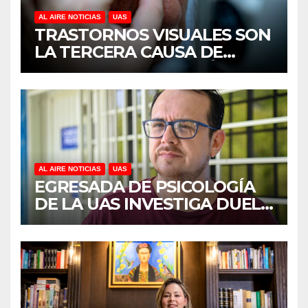
AL AIRE NOTICIAS
UAS
TRASTORNOS VISUALES SON
LA TERCERA CAUSA DE
DISCAPACIDAD EN MÉXICO,
REVELA ESTUDIO DEL
CIDOCS DE LA UAS
AL AIRE NOTICIAS
UAS
EGRESADA DE PSICOLOGÍA
DE LA UAS INVESTIGA DUELO
ANTICIPADO Y SOBRECARGA
EN CUIDADORES DE
ADULTOS MAYORES