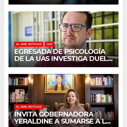
DISCAPACIDAD EN MÉXICO,
REVELA ESTUDIO DEL
CIDOCS DE LA UAS
AL AIRE NOTICIAS
UAS
EGRESADA DE PSICOLOGÍA
DE LA UAS INVESTIGA DUELO
ANTICIPADO Y SOBRECARGA
EN CUIDADORES DE
ADULTOS MAYORES
AL AIRE NOTICIAS
INVITA GOBERNADORA
YERALDINE A SUMARSE A LA