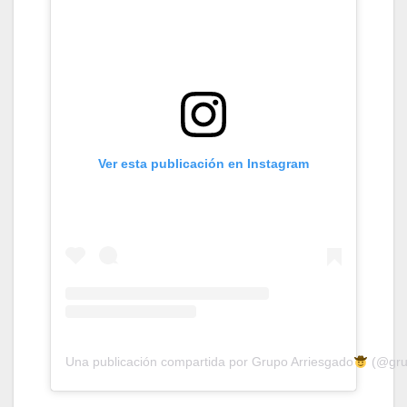
Ver esta publicación en Instagram
Una publicación compartida por Grupo Arriesgado
(@grup