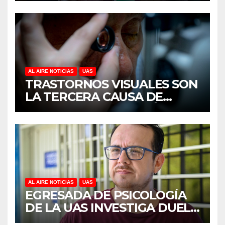
CULIACÁN
AL AIRE NOTICIAS
UAS
TRASTORNOS VISUALES SON
LA TERCERA CAUSA DE
DISCAPACIDAD EN MÉXICO,
REVELA ESTUDIO DEL
CIDOCS DE LA UAS
AL AIRE NOTICIAS
UAS
EGRESADA DE PSICOLOGÍA
DE LA UAS INVESTIGA DUELO
ANTICIPADO Y SOBRECARGA