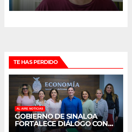
DUELO ANTICIPADO Y
SOBRECARGA EN
CUIDADORES DE ADULTOS
MAYORES
TE HAS PERDIDO
AL AIRE NOTICIAS
GOBIERNO DE SINALOA
FORTALECE DIÁLOGO CON
MUJERES EMPRESARIAS DE