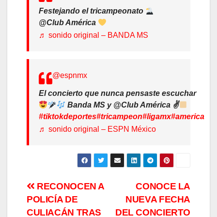
Festejando el tricampeonato
@Club América
♬ sonido original – BANDA MS
@espnmx
El concierto que nunca pensaste escuchar
Banda MS y @Club América ✌
#tiktokdeportes
#tricampeon
#ligamx
#america
♬ sonido original – ESPN México
Navegación
RECONOCEN A
CONOCE LA
POLICÍA DE
NUEVA FECHA
de
CULIACÁN TRAS
DEL CONCIERTO