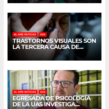
CULIACÁN
AL AIRE NOTICIAS
UAS
TRASTORNOS VISUALES SON
LA TERCERA CAUSA DE
DISCAPACIDAD EN MÉXICO,
REVELA ESTUDIO DEL
CIDOCS DE LA UAS
AL AIRE NOTICIAS
UAS
EGRESADA DE PSICOLOGÍA
DE LA UAS INVESTIGA