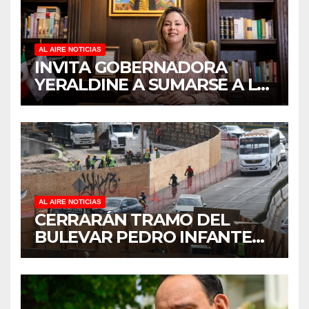
AL AIRE NOTICIAS
INVITA GOBERNADORA
YERALDINE A SUMARSE A LA
JORNADA NACIONAL DE
REFORESTACIÓN;
PLANTARÁN 6.6 MILLONES
DE ÁRBOLES
AL AIRE NOTICIAS
CERRARÁN TRAMO DEL
BULEVAR PEDRO INFANTE
PARA ACELERAR OBRAS
ANTES DEL REGRESO A
CLASES