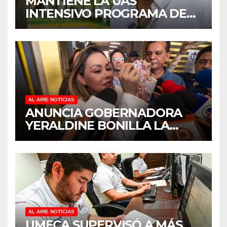
MANTIENE LA UAS
INTENSIVO PROGRAMA DE
MANTENIMIENTO Y
REHABILITACIÓN EN SUS
PLANTELES ANTE EL INICIO
DEL CICLO ESCOLAR 2026-
2027
AL AIRE NOTICIAS
ANUNCIA GOBERNADORA
YERALDINE BONILLA LA
REAPERTURA DEL
PROGRAMA “PONTE AL
CORRIENTE” PARA APOYAR
LA ECONOMÍA FAMILIAR EN
SINALOA
AL AIRE NOTICIAS
UMECA SUPERVISÓ A MÁS