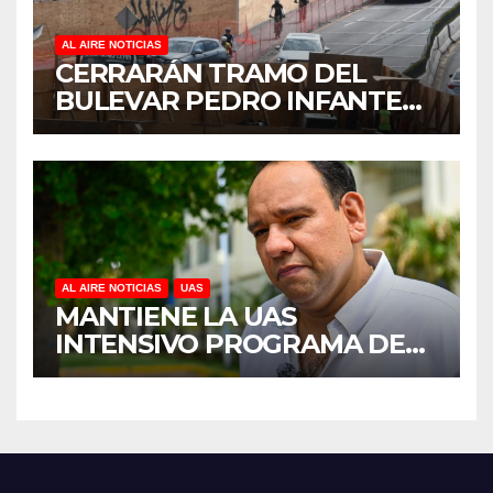
AL AIRE NOTICIAS
CERRARÁN TRAMO DEL
BULEVAR PEDRO INFANTE
PARA ACELERAR OBRAS
ANTES DEL REGRESO A
CLASES
AL AIRE NOTICIAS
UAS
MANTIENE LA UAS
INTENSIVO PROGRAMA DE
MANTENIMIENTO Y
REHABILITACIÓN EN SUS
PLANTELES ANTE EL INICIO
DEL CICLO ESCOLAR 2026-
2027