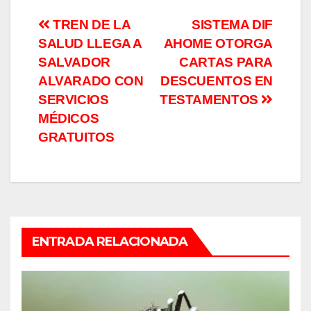
Navegación
TREN DE LA
SISTEMA DIF
SALUD LLEGA A
AHOME OTORGA
de
SALVADOR
CARTAS PARA
entradas
ALVARADO CON
DESCUENTOS EN
SERVICIOS
TESTAMENTOS
MÉDICOS
GRATUITOS
ENTRADA RELACIONADA