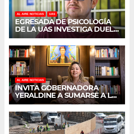
AL AIRE NOTICIAS
UAS
EGRESADA DE PSICOLOGÍA
DE LA UAS INVESTIGA DUELO
ANTICIPADO Y SOBRECARGA
EN CUIDADORES DE
ADULTOS MAYORES
AL AIRE NOTICIAS
INVITA GOBERNADORA
YERALDINE A SUMARSE A LA
JORNADA NACIONAL DE
REFORESTACIÓN;
PLANTARÁN 6.6 MILLONES
DE ÁRBOLES