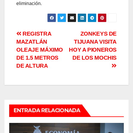
eliminación.
Navegación
REGISTRA
ZONKEYS DE
MAZATLÁN
TIJUANA VISITA
de
OLEAJE MÁXIMO
HOY A PIONEROS
entradas
DE 1.5 METROS
DE LOS MOCHIS
DE ALTURA
ENTRADA RELACIONADA