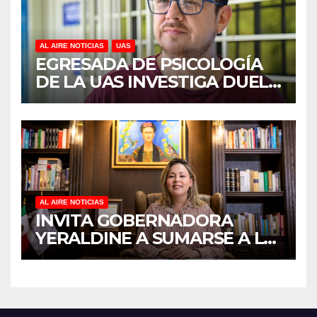
AL AIRE NOTICIAS
UAS
EGRESADA DE PSICOLOGÍA
DE LA UAS INVESTIGA DUELO
ANTICIPADO Y SOBRECARGA
EN CUIDADORES DE
ADULTOS MAYORES
AL AIRE NOTICIAS
INVITA GOBERNADORA
YERALDINE A SUMARSE A LA
JORNADA NACIONAL DE
REFORESTACIÓN;
PLANTARÁN 6.6 MILLONES
DE ÁRBOLES