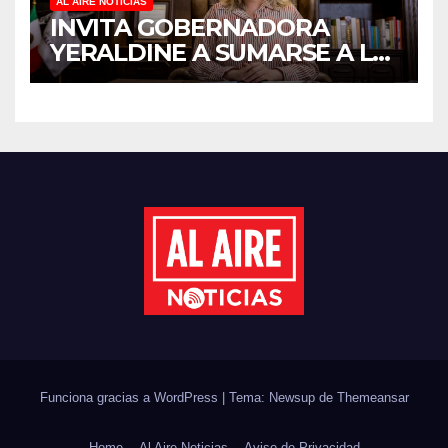
AL AIRE NOTICIAS
INVITA GOBERNADORA
YERALDINE A SUMARSE A LA
JORNADA NACIONAL DE
REFORESTACIÓN;
PLANTARÁN 6.6 MILLONES
DE ÁRBOLES
Funciona gracias a WordPress
|
Tema: Newsup de
Themeansar
Home
Al Aire Noticias
Aviso de Privacidad