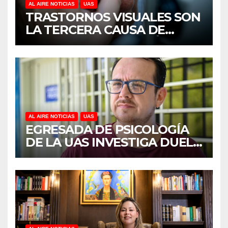
AL AIRE NOTICIAS
UAS
TRASTORNOS VISUALES SON
LA TERCERA CAUSA DE
DISCAPACIDAD EN MÉXICO,
REVELA ESTUDIO DEL
CIDOCS DE LA UAS
AL AIRE NOTICIAS
UAS
EGRESADA DE PSICOLOGÍA
DE LA UAS INVESTIGA DUELO
ANTICIPADO Y SOBRECARGA
EN CUIDADORES DE
ADULTOS MAYORES