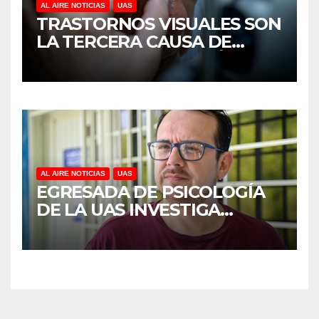
AL AIRE NOTICIAS
UAS
TRASTORNOS VISUALES SON
LA TERCERA CAUSA DE
DISCAPACIDAD EN MÉXICO,
REVELA ESTUDIO DEL
CIDOCS DE LA UAS
AL AIRE NOTICIAS
UAS
EGRESADA DE PSICOLOGÍA
DE LA UAS INVESTIGA
DUELO ANTICIPADO Y
SOBRECARGA EN
CUIDADORES DE ADULTOS
MAYORES