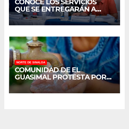
CONOCE LOS SERVICIOS
QUE SE ENTREGARÁN A
JUAN JOSÉ RÍOS
NORTE DE SINALOA
COMUNIDAD DE EL
GUASIMAL PROTESTA POR
FALTA DE AGUA POTABLE EN
MOCORITO