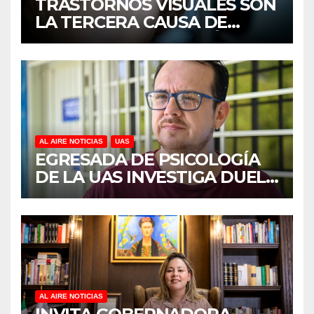
TRASTORNOS VISUALES SON
LA TERCERA CAUSA DE
DISCAPACIDAD EN MÉXICO,
REVELA ESTUDIO DEL
CIDOCS DE LA UAS
AL AIRE NOTICIAS
UAS
EGRESADA DE PSICOLOGÍA
DE LA UAS INVESTIGA DUELO
ANTICIPADO Y SOBRECARGA
EN CUIDADORES DE
ADULTOS MAYORES
AL AIRE NOTICIAS