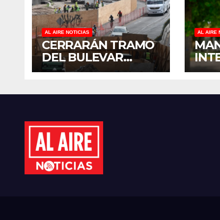
AL AIRE NOTICIAS
AL AIRE 
CERRARÁN TRAMO
MAN
DEL BULEVAR
INT
PEDRO INFANTE
PRO
PARA ACELERAR
MAN
OBRAS ANTES DEL
REH
REGRESO A CLASES
EN 
ANTE
CIC
202