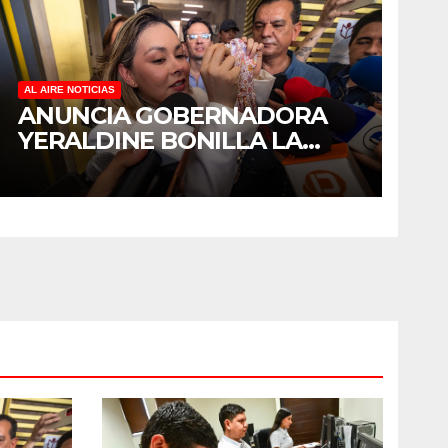
AL AIRE NOTICIAS
ANUNCIA GOBERNADORA
YERALDINE BONILLA LA
REAPERTURA DEL
PROGRAMA “PONTE AL
CORRIENTE” PARA APOYAR
LA ECONOMÍA FAMILIAR EN
SINALOA