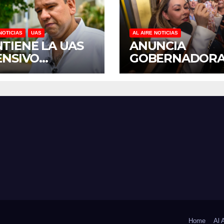
NOTICIAS
UAS
AL AIRE NOTICIAS
TIENE LA UAS
ANUNCIA
ENSIVO
GOBERNADOR
GRAMA DE
YERALDINE
TENIMIENTO Y
BONILLA LA
ABILITACIÓN
REAPERTURA D
SUS PLANTELES
PROGRAMA
 EL INICIO DEL
“PONTE AL
LO ESCOLAR
CORRIENTE” P
6-2027
APOYAR LA
ECONOMÍA
FAMILIAR EN
SINALOA
Home
Al 