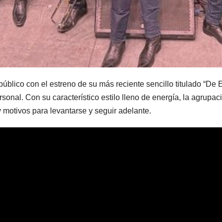
úblico con el estreno de su más reciente sencillo titulado “De
sonal. Con su característico estilo lleno de energía, la agrup
y motivos para levantarse y seguir adelante.