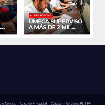
AL AIRE NOTICIAS
UMECA SUPERVISÓ
A
A MÁS DE 2 MIL
IMPUTADOS EN
SINALOA DURANTE
EL
EL PRIMER
SEMESTRE DE 2026
ARA
Aire Noticias
Aviso de Privacidad
Culiacán – Ke Buena 91.9 FM