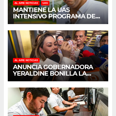
AL AIRE NOTICIAS
UAS
MANTIENE LA UAS
INTENSIVO PROGRAMA DE
MANTENIMIENTO Y
REHABILITACIÓN EN SUS
PLANTELES ANTE EL INICIO
DEL CICLO ESCOLAR 2026-
2027
AL AIRE NOTICIAS
ANUNCIA GOBERNADORA
YERALDINE BONILLA LA
REAPERTURA DEL
PROGRAMA “PONTE AL
CORRIENTE” PARA APOYAR
LA ECONOMÍA FAMILIAR EN
SINALOA