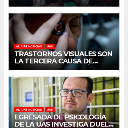
MUJERES EMPRESARIAS DE
CULIACÁN
AL AIRE NOTICIAS
UAS
TRASTORNOS VISUALES SON
LA TERCERA CAUSA DE
DISCAPACIDAD EN MÉXICO,
REVELA ESTUDIO DEL
CIDOCS DE LA UAS
AL AIRE NOTICIAS
UAS
EGRESADA DE PSICOLOGÍA
DE LA UAS INVESTIGA DUELO