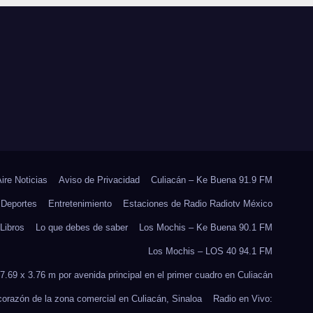
 EN
JORNADA
E
NACIONAL DE
RES
REFORESTACIÓN;
PLANTARÁN 6.6
MILLONES DE
ÁRBOLES
Aire Noticias
Aviso de Privacidad
Culiacán – Ke Buena 91.9 FM
Deportes
Entretenimiento
Estaciones de Radio Radiotv México
Libros
Lo que debes de saber
Los Mochis – Ke Buena 90.1 FM
Los Mochis – LOS 40 94.1 FM
7.69 x 3.76 m por avenida principal en el primer cuadro en Culiacán
 corazón de la zona comercial en Culiacán, Sinaloa
Radio en Vivo: