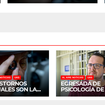
REVELA ESTUDIO DEL
CIDOCS DE LA UAS
NOTICIAS
UAS
AL AIRE NOTICIAS
UAS
STORNOS
EGRESADA DE
UALES SON LA
PSICOLOGÍA DE
CERA CAUSA DE
UAS INVESTIGA
CAPACIDAD EN
DUELO ANTICI