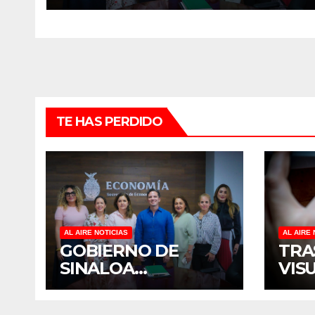
CULIACÁN
TE HAS PERDIDO
AL AIRE NOTICIAS
AL AIRE 
GOBIERNO DE
TRA
SINALOA
VIS
FORTALECE
TER
DIÁLOGO CON
DIS