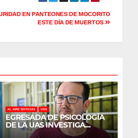
URIDAD EN PANTEONES DE MOCORITO
ESTE DÍA DE MUERTOS
AL AIRE NOTICIAS
UAS
EGRESADA DE PSICOLOGÍA
DE LA UAS INVESTIGA
DUELO ANTICIPADO Y