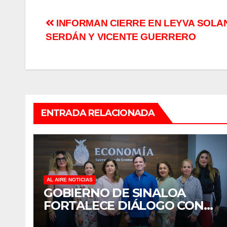
Navegación
INFORMAN CIERRE EN LEYVA SOLA
SERDÁN Y VICENTE GUERRERO
de
entradas
ENTRADA RELACIONADA
AL AIRE NOTICIAS
GOBIERNO DE SINALOA
FORTALECE DIÁLOGO CON
MUJERES EMPRESARIAS DE