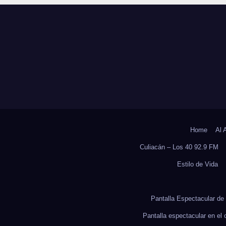
ICO, REVELA
Y SOBRECARGA
UDIO DEL
CUIDADORES D
OCS DE LA UAS
ADULTOS MAYO
Home
Al 
Culiacán – Los 40 92.9 FM
Estilo de Vida
Pantalla Espectacular de 
Pantalla espectacular en el