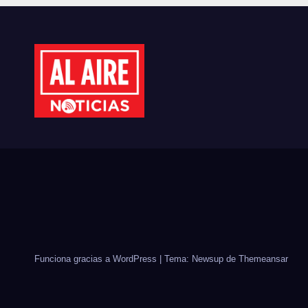
MUJERES
MÉX
EMPRESARIAS DE
EST
CULIACÁN
CID
Funciona gracias a WordPress
|
Tema: Newsup de
Themeansar