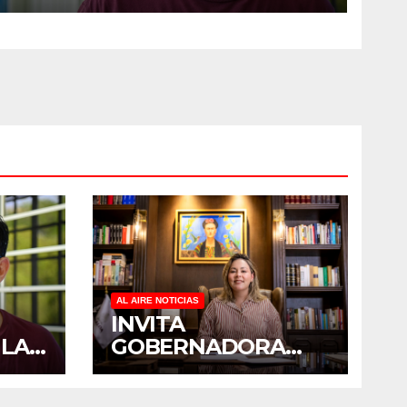
SOBRECARGA EN
CUIDADORES DE ADULTOS
MAYORES
AL AIRE NOTICIAS
INVITA
 LA
GOBERNADORA
YERALDINE A
PADO
SUMARSE A LA