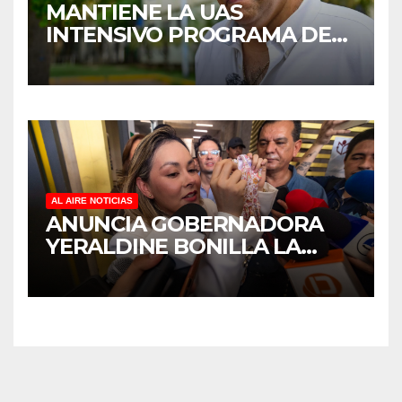
MANTIENE LA UAS
INTENSIVO PROGRAMA DE
MANTENIMIENTO Y
REHABILITACIÓN EN SUS
PLANTELES ANTE EL INICIO
DEL CICLO ESCOLAR 2026-
2027
AL AIRE NOTICIAS
ANUNCIA GOBERNADORA
YERALDINE BONILLA LA
REAPERTURA DEL
PROGRAMA “PONTE AL
CORRIENTE” PARA APOYAR
LA ECONOMÍA FAMILIAR EN
SINALOA