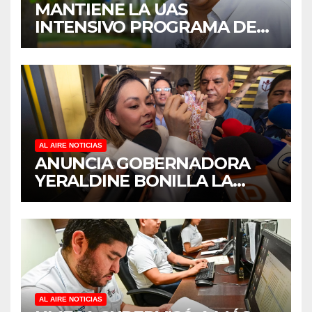
MANTIENE LA UAS
INTENSIVO PROGRAMA DE
MANTENIMIENTO Y
REHABILITACIÓN EN SUS
PLANTELES ANTE EL INICIO
DEL CICLO ESCOLAR 2026-
2027
AL AIRE NOTICIAS
ANUNCIA GOBERNADORA
YERALDINE BONILLA LA
REAPERTURA DEL
PROGRAMA “PONTE AL
CORRIENTE” PARA APOYAR
LA ECONOMÍA FAMILIAR EN
SINALOA
AL AIRE NOTICIAS