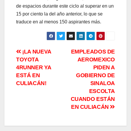
de espacios durante este ciclo al superar en un
15 por ciento la del año anterior, lo que se
traduce en al menos 150 aspirantes más.
Navegación
¡LA NUEVA
EMPLEADOS DE
TOYOTA
AEROMEXICO
de
4RUNNER YA
PIDEN A
entradas
ESTÁ EN
GOBIERNO DE
CULIACÁN!
SINALOA
ESCOLTA
CUANDO ESTÁN
EN CULIACÁN