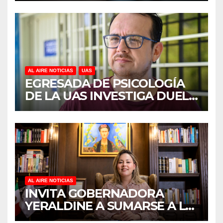
REVELA ESTUDIO DEL
CIDOCS DE LA UAS
AL AIRE NOTICIAS
UAS
EGRESADA DE PSICOLOGÍA
DE LA UAS INVESTIGA DUELO
ANTICIPADO Y SOBRECARGA
EN CUIDADORES DE
ADULTOS MAYORES
AL AIRE NOTICIAS
INVITA GOBERNADORA
YERALDINE A SUMARSE A LA
JORNADA NACIONAL DE