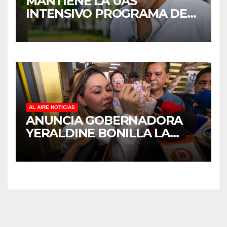
MANTIENE LA UAS
INTENSIVO PROGRAMA DE
MANTENIMIENTO Y
REHABILITACIÓN EN SUS
PLANTELES ANTE EL INICIO
DEL CICLO ESCOLAR 2026-
2027
AL AIRE NOTICIAS
ANUNCIA GOBERNADORA
YERALDINE BONILLA LA
REAPERTURA DEL
PROGRAMA “PONTE AL
CORRIENTE” PARA APOYAR
LA ECONOMÍA FAMILIAR EN
SINALOA