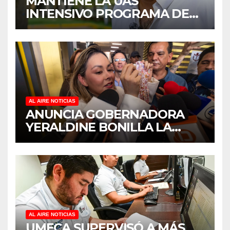
MANTIENE LA UAS
INTENSIVO PROGRAMA DE
MANTENIMIENTO Y
REHABILITACIÓN EN SUS
PLANTELES ANTE EL INICIO
DEL CICLO ESCOLAR 2026-
2027
AL AIRE NOTICIAS
ANUNCIA GOBERNADORA
YERALDINE BONILLA LA
REAPERTURA DEL
PROGRAMA “PONTE AL
CORRIENTE” PARA APOYAR
LA ECONOMÍA FAMILIAR EN
SINALOA
AL AIRE NOTICIAS
UMECA SUPERVISÓ A MÁS