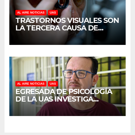
AL AIRE NOTICIAS
UAS
TRASTORNOS VISUALES SON
LA TERCERA CAUSA DE
DISCAPACIDAD EN MÉXICO,
REVELA ESTUDIO DEL
CIDOCS DE LA UAS
AL AIRE NOTICIAS
UAS
EGRESADA DE PSICOLOGÍA
DE LA UAS INVESTIGA
DUELO ANTICIPADO Y
SOBRECARGA EN
CUIDADORES DE ADULTOS
MAYORES