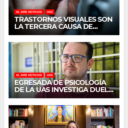
AL AIRE NOTICIAS
UAS
TRASTORNOS VISUALES SON
LA TERCERA CAUSA DE
DISCAPACIDAD EN MÉXICO,
REVELA ESTUDIO DEL
CIDOCS DE LA UAS
AL AIRE NOTICIAS
UAS
EGRESADA DE PSICOLOGÍA
DE LA UAS INVESTIGA DUELO
ANTICIPADO Y SOBRECARGA
EN CUIDADORES DE
ADULTOS MAYORES