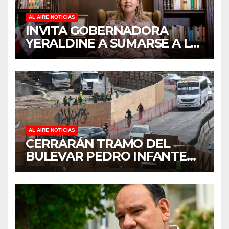
AL AIRE NOTICIAS
INVITA GOBERNADORA
YERALDINE A SUMARSE A LA
JORNADA NACIONAL DE
REFORESTACIÓN;
PLANTARÁN 6.6 MILLONES
DE ÁRBOLES
AL AIRE NOTICIAS
CERRARÁN TRAMO DEL
BULEVAR PEDRO INFANTE
PARA ACELERAR OBRAS
ANTES DEL REGRESO A
CLASES