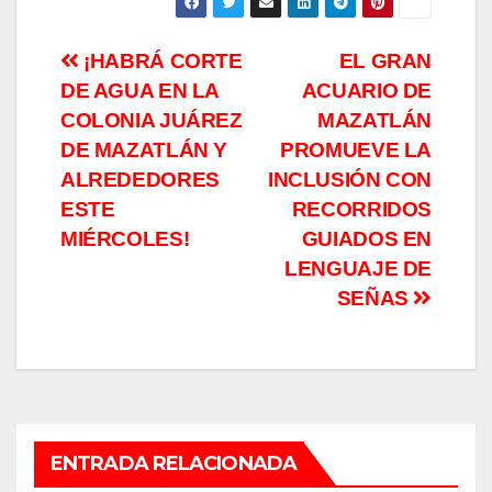
Navegación
¡HABRÁ CORTE
EL GRAN
DE AGUA EN LA
ACUARIO DE
de
COLONIA JUÁREZ
MAZATLÁN
entradas
DE MAZATLÁN Y
PROMUEVE LA
ALREDEDORES
INCLUSIÓN CON
ESTE
RECORRIDOS
MIÉRCOLES!
GUIADOS EN
LENGUAJE DE
SEÑAS
ENTRADA RELACIONADA