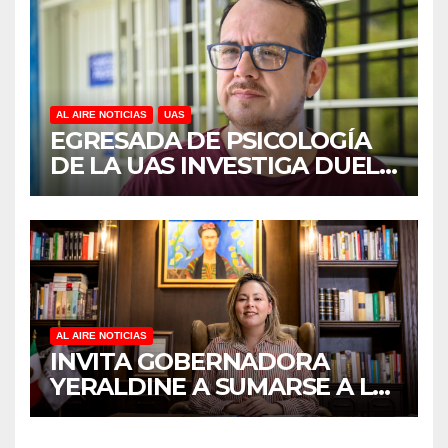
CIDOCS DE LA UAS
AL AIRE NOTICIAS
UAS
EGRESADA DE PSICOLOGÍA
DE LA UAS INVESTIGA DUELO
ANTICIPADO Y SOBRECARGA
EN CUIDADORES DE
ADULTOS MAYORES
AL AIRE NOTICIAS
INVITA GOBERNADORA
YERALDINE A SUMARSE A LA
JORNADA NACIONAL DE
REFORESTACIÓN;