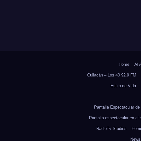
OCS DE LA UAS
ADULTOS MAYO
Home
Al 
Culiacán – Los 40 92.9 FM
Estilo de Vida
Pantalla Espectacular de 
Pantalla espectacular en el
RadioTv Studios
Hom
News 