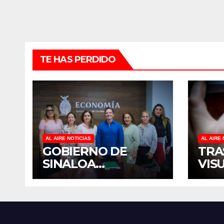
TE HAS PERDIDO
AL AIRE NOTICIAS
AL AIRE 
GOBIERNO DE
TRA
SINALOA
VIS
FORTALECE
TER
DIÁLOGO CON
DIS
MUJERES
MÉX
EMPRESARIAS DE
EST