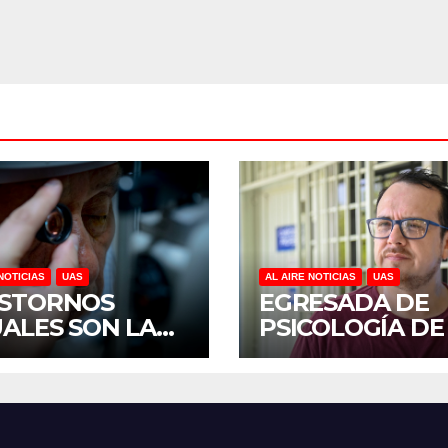
SINALOA
NOTICIAS
UAS
AL AIRE NOTICIAS
UAS
STORNOS
EGRESADA DE
UALES SON LA
PSICOLOGÍA DE
CERA CAUSA DE
UAS INVESTIGA
CAPACIDAD EN
DUELO ANTICI
ICO, REVELA
Y SOBRECARGA
UDIO DEL
CUIDADORES D