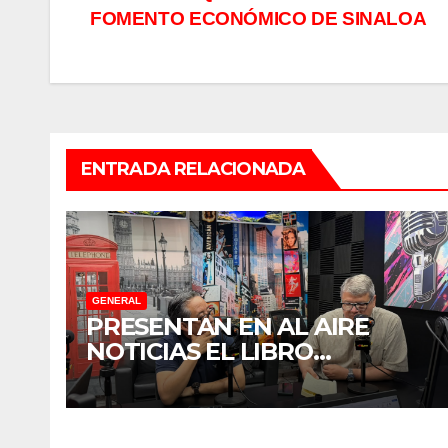
FOMENTO ECONÓMICO DE SINALOA
de
entradas
ENTRADA RELACIONADA
GENERAL
PRESENTAN EN AL AIRE
NOTICIAS EL LIBRO
“TENDENCIAS
SUBREGIONALES DE
PARADIPLOMACIA”