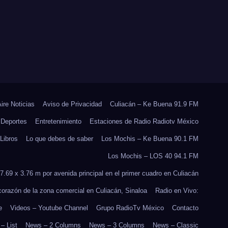
RES
REFORESTACIÓN;
PLANTARÁN 6.6
MILLONES DE
ÁRBOLES
Aire Noticias
Aviso de Privacidad
Culiacán – Ke Buena 91.9 FM
Deportes
Entretenimiento
Estaciones de Radio Radiotv México
Libros
Lo que debes de saber
Los Mochis – Ke Buena 90.1 FM
Los Mochis – LOS 40 94.1 FM
7.69 x 3.76 m por avenida principal en el primer cuadro en Culiacán
 corazón de la zona comercial en Culiacán, Sinaloa
Radio en Vivo:
e
Videos – Youtube Channel
Grupo RadioTv México
Contacto
– List
News – 2 Columns
News – 3 Columns
News – Classic