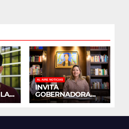
AL AIRE NOTICIAS
INVITA
 LA
GOBERNADORA
YERALDINE A
PADO
SUMARSE A LA
 EN
JORNADA
E
NACIONAL DE