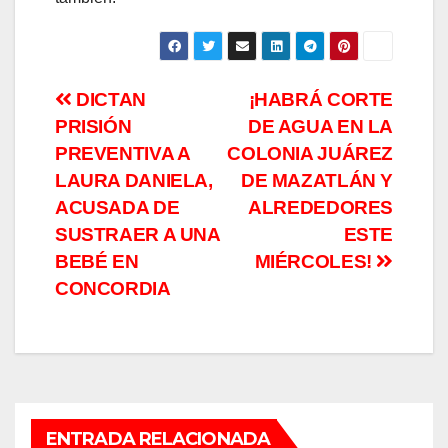
Navegación
DICTAN
¡HABRÁ CORTE
PRISIÓN
DE AGUA EN LA
de
PREVENTIVA A
COLONIA JUÁREZ
entradas
LAURA DANIELA,
DE MAZATLÁN Y
ACUSADA DE
ALREDEDORES
SUSTRAER A UNA
ESTE
BEBÉ EN
MIÉRCOLES!
CONCORDIA
ENTRADA RELACIONADA