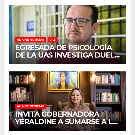
REVELA ESTUDIO DEL
CIDOCS DE LA UAS
AL AIRE NOTICIAS
UAS
EGRESADA DE PSICOLOGÍA
DE LA UAS INVESTIGA DUELO
ANTICIPADO Y SOBRECARGA
EN CUIDADORES DE
ADULTOS MAYORES
AL AIRE NOTICIAS
INVITA GOBERNADORA
YERALDINE A SUMARSE A LA
JORNADA NACIONAL DE