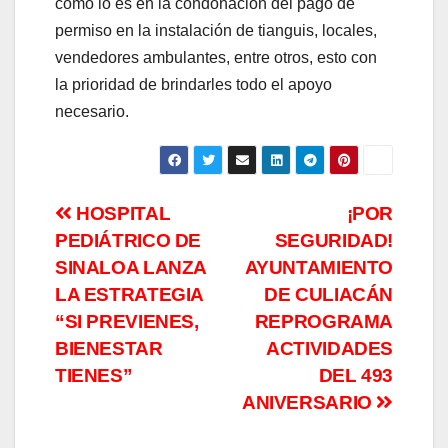
como lo es en la condonación del pago de
permiso en la instalación de tianguis, locales,
vendedores ambulantes, entre otros, esto con
la prioridad de brindarles todo el apoyo
necesario.
Navegación
HOSPITAL
¡POR
PEDIÁTRICO DE
SEGURIDAD!
de
SINALOA LANZA
AYUNTAMIENTO
entradas
LA ESTRATEGIA
DE CULIACÁN
“SI PREVIENES,
REPROGRAMA
BIENESTAR
ACTIVIDADES
TIENES”
DEL 493
ANIVERSARIO