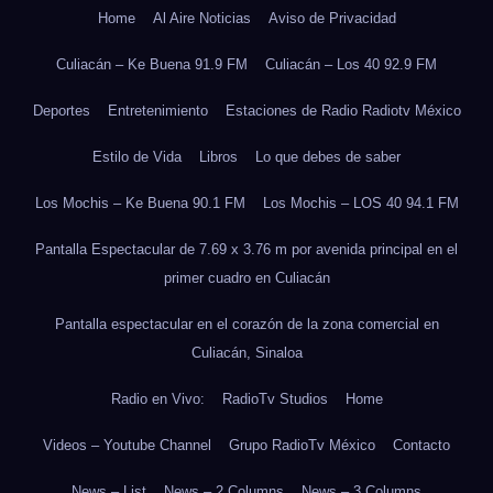
Home
Al Aire Noticias
Aviso de Privacidad
Culiacán – Ke Buena 91.9 FM
Culiacán – Los 40 92.9 FM
Deportes
Entretenimiento
Estaciones de Radio Radiotv México
Estilo de Vida
Libros
Lo que debes de saber
Los Mochis – Ke Buena 90.1 FM
Los Mochis – LOS 40 94.1 FM
Pantalla Espectacular de 7.69 x 3.76 m por avenida principal en el
primer cuadro en Culiacán
Pantalla espectacular en el corazón de la zona comercial en
Culiacán, Sinaloa
Radio en Vivo:
RadioTv Studios
Home
Videos – Youtube Channel
Grupo RadioTv México
Contacto
News – List
News – 2 Columns
News – 3 Columns