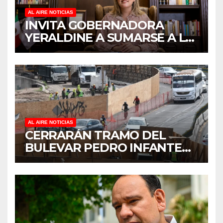
AL AIRE NOTICIAS
INVITA GOBERNADORA
YERALDINE A SUMARSE A LA
JORNADA NACIONAL DE
REFORESTACIÓN;
PLANTARÁN 6.6 MILLONES
DE ÁRBOLES
AL AIRE NOTICIAS
CERRARÁN TRAMO DEL
BULEVAR PEDRO INFANTE
PARA ACELERAR OBRAS
ANTES DEL REGRESO A
CLASES