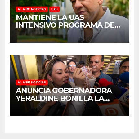
AL AIRE NOTICIAS
UAS
MANTIENE LA UAS
INTENSIVO PROGRAMA DE
MANTENIMIENTO Y
REHABILITACIÓN EN SUS
PLANTELES ANTE EL INICIO
DEL CICLO ESCOLAR 2026-
2027
AL AIRE NOTICIAS
ANUNCIA GOBERNADORA
YERALDINE BONILLA LA
REAPERTURA DEL
PROGRAMA “PONTE AL
CORRIENTE” PARA APOYAR
LA ECONOMÍA FAMILIAR EN
SINALOA