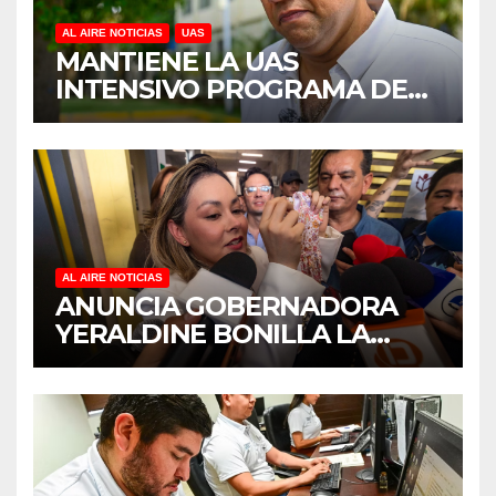
AL AIRE NOTICIAS
UAS
MANTIENE LA UAS
INTENSIVO PROGRAMA DE
MANTENIMIENTO Y
REHABILITACIÓN EN SUS
PLANTELES ANTE EL INICIO
DEL CICLO ESCOLAR 2026-
2027
AL AIRE NOTICIAS
ANUNCIA GOBERNADORA
YERALDINE BONILLA LA
REAPERTURA DEL
PROGRAMA “PONTE AL
CORRIENTE” PARA APOYAR
LA ECONOMÍA FAMILIAR EN
SINALOA