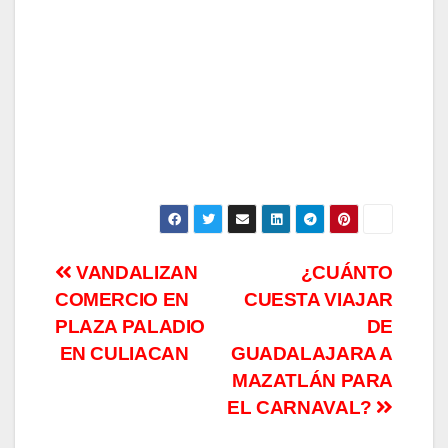
Navegación
VANDALIZAN
¿CUÁNTO
COMERCIO EN
CUESTA VIAJAR
de
PLAZA PALADIO
DE
entradas
EN CULIACAN
GUADALAJARA A
MAZATLÁN PARA
EL CARNAVAL?