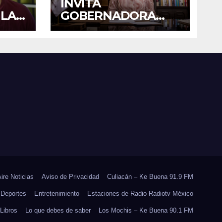
INVITA
 LA
GOBERNADORA
YERALDINE A
PADO
SUMARSE A LA
 EN
JORNADA
E
NACIONAL DE
RES
REFORESTACIÓN;
PLANTARÁN 6.6
MILLONES DE
ÁRBOLES
Aire Noticias
Aviso de Privacidad
Culiacán – Ke Buena 91.9 FM
Deportes
Entretenimiento
Estaciones de Radio Radiotv México
Libros
Lo que debes de saber
Los Mochis – Ke Buena 90.1 FM