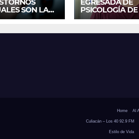
STORNOS
EGRESADA DE
UALES SON LA
PSICOLOGÍA DE
CERA CAUSA DE
UAS INVESTIGA
CAPACIDAD EN
DUELO ANTICI
ICO, REVELA
Y SOBRECARGA
UDIO DEL
CUIDADORES D
OCS DE LA UAS
ADULTOS MAYO
Home
Al 
Culiacán – Los 40 92.9 FM
Estilo de Vida