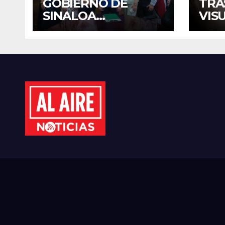
GOBIERNO DE
TRA
SINALOA
VIS
FORTALECE
TER
DIÁLOGO CON
DIS
MUJERES
MÉX
EMPRESARIAS DE
EST
CULIACÁN
CID