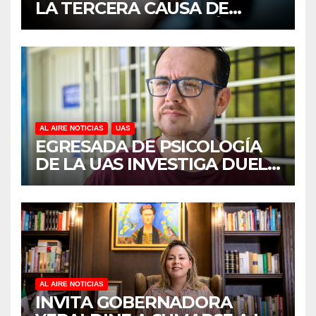
LA TERCERA CAUSA DE
DISCAPACIDAD EN MÉXICO,
REVELA ESTUDIO DEL
CIDOCS DE LA UAS
AL AIRE NOTICIAS
UAS
EGRESADA DE PSICOLOGÍA
DE LA UAS INVESTIGA DUELO
ANTICIPADO Y SOBRECARGA
EN CUIDADORES DE
ADULTOS MAYORES
AL AIRE NOTICIAS
INVITA GOBERNADORA