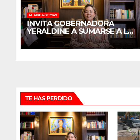
AL AIRE NOTICIAS
INVITA GOBERNADORA
YERALDINE A SUMARSE A LA
JORNADA NACIONAL DE
REFORESTACIÓN;
PLANTARÁN 6.6 MILLONES
DE ÁRBOLES
TE HAS PERDIDO