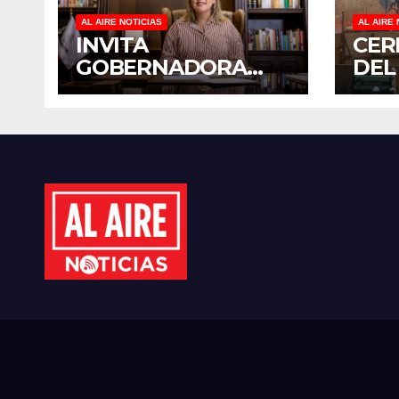
AL AIRE NOTICIAS
AL AIRE 
INVITA
CER
GOBERNADORA
DEL
YERALDINE A
PED
SUMARSE A LA
PAR
JORNADA
OBR
NACIONAL DE
REG
REFORESTACIÓN;
PLANTARÁN 6.6
MILLONES DE
ÁRBOLES