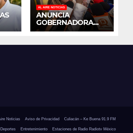
AL AIRE NOTICIAS
UAS
ANUNCIA
GOBERNADORA
YERALDINE
O Y
BONILLA LA
N
REAPERTURA DEL
LES
PROGRAMA
 DEL
“PONTE AL
CORRIENTE” PARA
APOYAR LA
ECONOMÍA
FAMILIAR EN
SINALOA
Aire Noticias
Aviso de Privacidad
Culiacán – Ke Buena 91.9 FM
Deportes
Entretenimiento
Estaciones de Radio Radiotv México