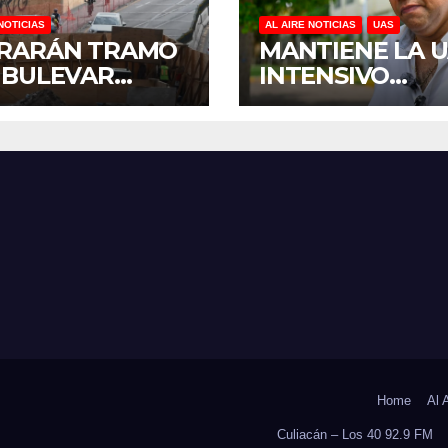
NOTICIAS
AL AIRE NOTICIAS
UAS
RARÁN TRAMO
MANTIENE LA 
 BULEVAR
INTENSIVO
RO INFANTE
PROGRAMA DE
A ACELERAR
MANTENIMIENT
AS ANTES DEL
REHABILITACIÓ
RESO A CLASES
EN SUS PLANTE
ANTE EL INICIO
CICLO ESCOLAR
2026-2027
Home
Al 
Culiacán – Los 40 92.9 FM