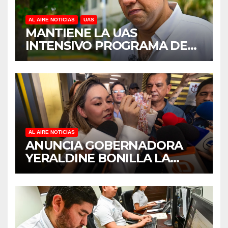
AL AIRE NOTICIAS
UAS
MANTIENE LA UAS
INTENSIVO PROGRAMA DE
MANTENIMIENTO Y
REHABILITACIÓN EN SUS
PLANTELES ANTE EL INICIO
DEL CICLO ESCOLAR 2026-
2027
AL AIRE NOTICIAS
ANUNCIA GOBERNADORA
YERALDINE BONILLA LA
REAPERTURA DEL
PROGRAMA “PONTE AL
CORRIENTE” PARA APOYAR
LA ECONOMÍA FAMILIAR EN
SINALOA