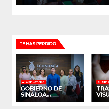
CULIACÁN
TE HAS PERDIDO
AL AIRE NOTICIAS
AL AIRE 
GOBIERNO DE
TRA
SINALOA
VIS
FORTALECE
TER
DIÁLOGO CON
DIS