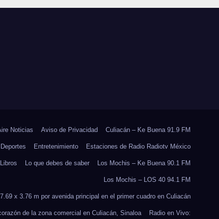
 EN
JORNADA
E
NACIONAL DE
RES
REFORESTACIÓN;
PLANTARÁN 6.6
MILLONES DE
ÁRBOLES
Aire Noticias
Aviso de Privacidad
Culiacán – Ke Buena 91.9 FM
Deportes
Entretenimiento
Estaciones de Radio Radiotv México
Libros
Lo que debes de saber
Los Mochis – Ke Buena 90.1 FM
Los Mochis – LOS 40 94.1 FM
7.69 x 3.76 m por avenida principal en el primer cuadro en Culiacán
 corazón de la zona comercial en Culiacán, Sinaloa
Radio en Vivo: