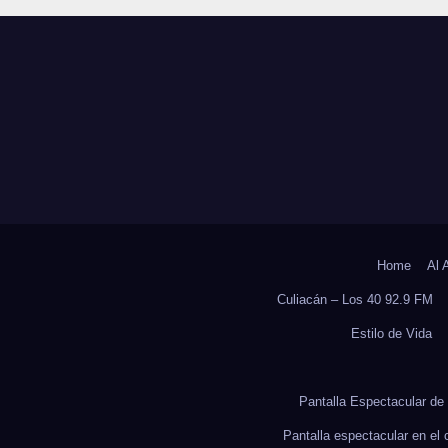
ICO, REVELA
Y SOBRECARGA
UDIO DEL
CUIDADORES D
OCS DE LA UAS
ADULTOS MAYO
Home
Al 
Culiacán – Los 40 92.9 FM
Estilo de Vida
Pantalla Espectacular de 
Pantalla espectacular en el