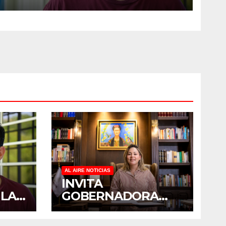
SOBRECARGA EN
CUIDADORES DE ADULTOS
MAYORES
AL AIRE NOTICIAS
INVITA
 LA
GOBERNADORA
YERALDINE A
PADO
SUMARSE A LA