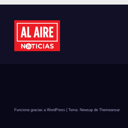
MUJERES
MÉX
EMPRESARIAS DE
EST
CULIACÁN
CID
Funciona gracias a WordPress
|
Tema: Newsup de
Themeansar