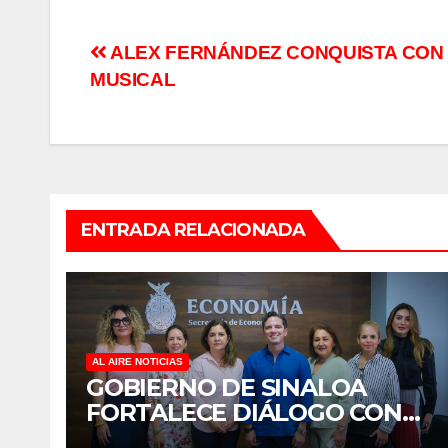
Navegación
ALEX FERNÁNDEZ CONQUISTA CON
MUSICAL
de
entradas
ENTRADA RELACIONADA
AL AIRE NOTICIAS
GOBIERNO DE SINALOA
FORTALECE DIÁLOGO CON
MUJERES EMPRESARIAS DE