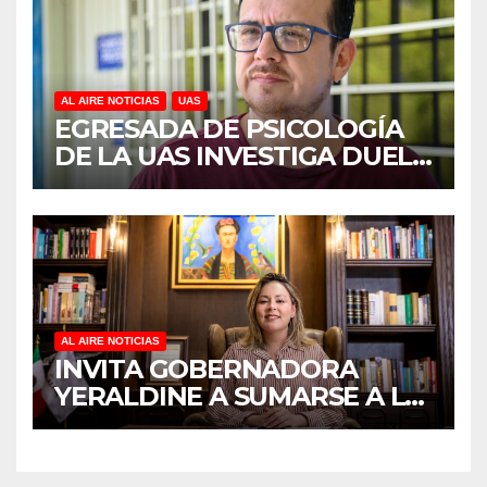
AL AIRE NOTICIAS
UAS
EGRESADA DE PSICOLOGÍA
DE LA UAS INVESTIGA DUELO
ANTICIPADO Y SOBRECARGA
EN CUIDADORES DE
ADULTOS MAYORES
AL AIRE NOTICIAS
INVITA GOBERNADORA
YERALDINE A SUMARSE A LA
JORNADA NACIONAL DE
REFORESTACIÓN;
PLANTARÁN 6.6 MILLONES