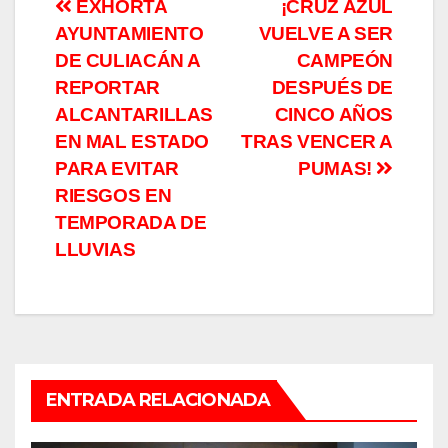
Navegación
EXHORTA
¡CRUZ AZUL
AYUNTAMIENTO
VUELVE A SER
de
DE CULIACÁN A
CAMPEÓN
entradas
REPORTAR
DESPUÉS DE
ALCANTARILLAS
CINCO AÑOS
EN MAL ESTADO
TRAS VENCER A
PARA EVITAR
PUMAS!
RIESGOS EN
TEMPORADA DE
LLUVIAS
ENTRADA RELACIONADA