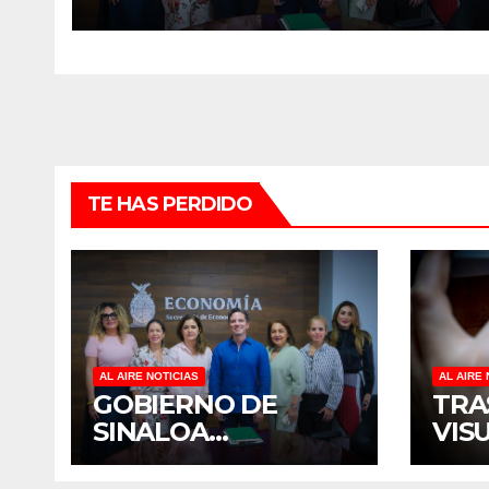
CULIACÁN
TE HAS PERDIDO
AL AIRE NOTICIAS
AL AIRE 
GOBIERNO DE
TRA
SINALOA
VIS
FORTALECE
TER
DIÁLOGO CON
DIS