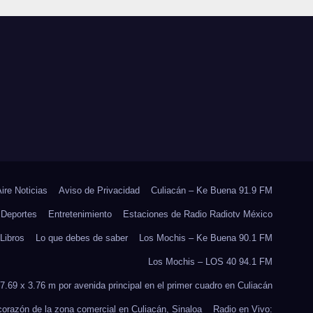
 EN
JORNADA
E
NACIONAL DE
RES
REFORESTACIÓN;
PLANTARÁN 6.6
MILLONES DE
ÁRBOLES
Aire Noticias
Aviso de Privacidad
Culiacán – Ke Buena 91.9 FM
Deportes
Entretenimiento
Estaciones de Radio Radiotv México
Libros
Lo que debes de saber
Los Mochis – Ke Buena 90.1 FM
Los Mochis – LOS 40 94.1 FM
7.69 x 3.76 m por avenida principal en el primer cuadro en Culiacán
 corazón de la zona comercial en Culiacán, Sinaloa
Radio en Vivo: