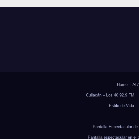
ICO, REVELA
Y SOBRECARGA
UDIO DEL
CUIDADORES D
OCS DE LA UAS
ADULTOS MAYO
Home
Al 
Culiacán – Los 40 92.9 FM
Estilo de Vida
Pantalla Espectacular de 
Pantalla espectacular en el