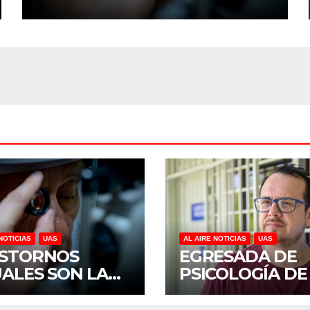
REVELA ESTUDIO DEL
CIDOCS DE LA UAS
NOTICIAS
UAS
AL AIRE NOTICIAS
UAS
STORNOS
EGRESADA DE
UALES SON LA
PSICOLOGÍA DE
CERA CAUSA DE
UAS INVESTIGA
CAPACIDAD EN
DUELO ANTICI