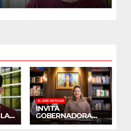
SOBRECARGA EN
CUIDADORES DE ADULTOS
MAYORES
AL AIRE NOTICIAS
INVITA
 LA
GOBERNADORA
YERALDINE A
PADO
SUMARSE A LA