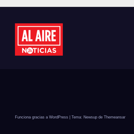
MUJERES
MÉX
EMPRESARIAS DE
EST
CULIACÁN
CID
Funciona gracias a WordPress
|
Tema: Newsup de
Themeansar