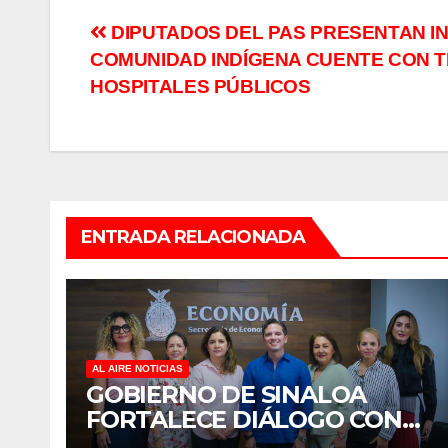
Navegación
DIPUTADOS DEL PAS PRESENTAN INI
COMUNIDAD INDÍGENA CUENTE CON 
de
HOSPITALES PÚBLICOS
entradas
ENTRADA RELACIONADA
AL AIRE NOTICIAS
GOBIERNO DE SINALOA
FORTALECE DIÁLOGO CON
MUJERES EMPRESARIAS DE