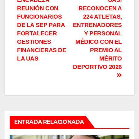
entradas
REUNIÓN CON
RECONOCEN A
FUNCIONARIOS
224 ATLETAS,
DE LA SEP PARA
ENTRENADORES
FORTALECER
Y PERSONAL
GESTIONES
MÉDICO CON EL
FINANCIERAS DE
PREMIO AL
LA UAS
MÉRITO
DEPORTIVO 2026
ENTRADA RELACIONADA