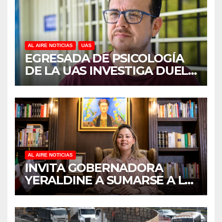
AL AIRE NOTICIAS
UAS
EGRESADA DE PSICOLOGÍA
DE LA UAS INVESTIGA DUELO
ANTICIPADO Y SOBRECARGA
EN CUIDADORES DE
ADULTOS MAYORES
AL AIRE NOTICIAS
INVITA GOBERNADORA
YERALDINE A SUMARSE A LA
JORNADA NACIONAL DE
REFORESTACIÓN;
PLANTARÁN 6.6 MILLONES