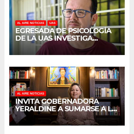
AL AIRE NOTICIAS
UAS
EGRESADA DE PSICOLOGÍA
DE LA UAS INVESTIGA
DUELO ANTICIPADO Y
SOBRECARGA EN
CUIDADORES DE ADULTOS
MAYORES
AL AIRE NOTICIAS
INVITA GOBERNADORA
YERALDINE A SUMARSE A LA
JORNADA NACIONAL DE
REFORESTACIÓN;
PLANTARÁN 6.6 MILLONES