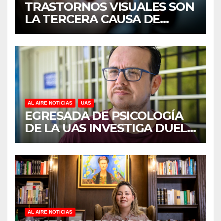
TRASTORNOS VISUALES SON
LA TERCERA CAUSA DE
DISCAPACIDAD EN MÉXICO,
REVELA ESTUDIO DEL
CIDOCS DE LA UAS
AL AIRE NOTICIAS
UAS
EGRESADA DE PSICOLOGÍA
DE LA UAS INVESTIGA DUELO
ANTICIPADO Y SOBRECARGA
EN CUIDADORES DE
ADULTOS MAYORES
AL AIRE NOTICIAS