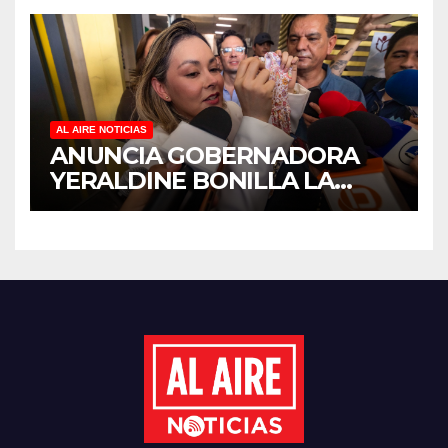
REHABILITACIÓN EN SUS
PLANTELES ANTE EL INICIO
DEL CICLO ESCOLAR 2026-
2027
AL AIRE NOTICIAS
ANUNCIA GOBERNADORA
YERALDINE BONILLA LA
REAPERTURA DEL
PROGRAMA “PONTE AL
CORRIENTE” PARA APOYAR
LA ECONOMÍA FAMILIAR EN
SINALOA