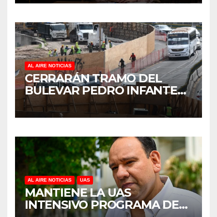
REFORESTACIÓN;
PLANTARÁN 6.6 MILLONES
DE ÁRBOLES
AL AIRE NOTICIAS
CERRARÁN TRAMO DEL
BULEVAR PEDRO INFANTE
PARA ACELERAR OBRAS
ANTES DEL REGRESO A
CLASES
AL AIRE NOTICIAS
UAS
MANTIENE LA UAS
INTENSIVO PROGRAMA DE
MANTENIMIENTO Y