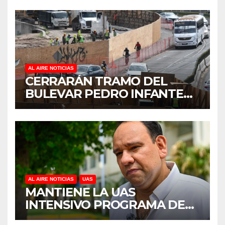
REFORESTACIÓN;
PLANTARÁN 6.6 MILLONES
DE ÁRBOLES
AL AIRE NOTICIAS
CERRARÁN TRAMO DEL
BULEVAR PEDRO INFANTE
PARA ACELERAR OBRAS
ANTES DEL REGRESO A
CLASES
AL AIRE NOTICIAS
UAS
MANTIENE LA UAS
INTENSIVO PROGRAMA DE
MANTENIMIENTO Y