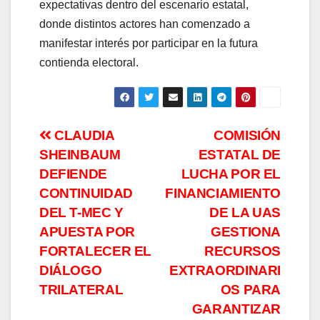
expectativas dentro del escenario estatal,
donde distintos actores han comenzado a
manifestar interés por participar en la futura
contienda electoral.
Navegación
CLAUDIA
COMISIÓN
SHEINBAUM
ESTATAL DE
de
DEFIENDE
LUCHA POR EL
entradas
CONTINUIDAD
FINANCIAMIENTO
DEL T-MEC Y
DE LA UAS
APUESTA POR
GESTIONA
FORTALECER EL
RECURSOS
DIÁLOGO
EXTRAORDINARI
TRILATERAL
OS PARA
GARANTIZAR