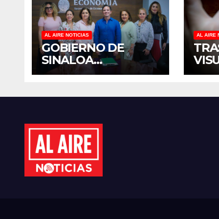
AL AIRE NOTICIAS
AL AIRE 
GOBIERNO DE
TRA
SINALOA
VIS
FORTALECE
TER
DIÁLOGO CON
DIS
MUJERES
MÉX
EMPRESARIAS DE
EST
CULIACÁN
CID