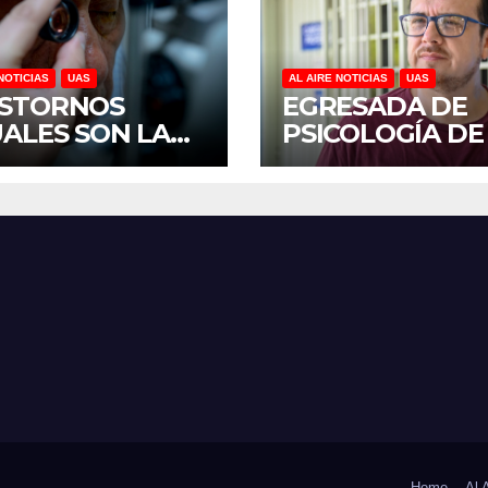
NOTICIAS
UAS
AL AIRE NOTICIAS
UAS
STORNOS
EGRESADA DE
UALES SON LA
PSICOLOGÍA DE
CERA CAUSA DE
UAS INVESTIGA
CAPACIDAD EN
DUELO ANTICI
ICO, REVELA
Y SOBRECARGA
UDIO DEL
CUIDADORES D
OCS DE LA UAS
ADULTOS MAYO
Home
Al 