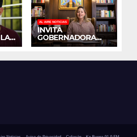
AL AIRE NOTICIAS
INVITA
 LA
GOBERNADORA
YERALDINE A
PADO
SUMARSE A LA
 EN
JORNADA
E
NACIONAL DE
RES
REFORESTACIÓN;
PLANTARÁN 6.6
MILLONES DE
ÁRBOLES
Aire Noticias
Aviso de Privacidad
Culiacán – Ke Buena 91.9 FM