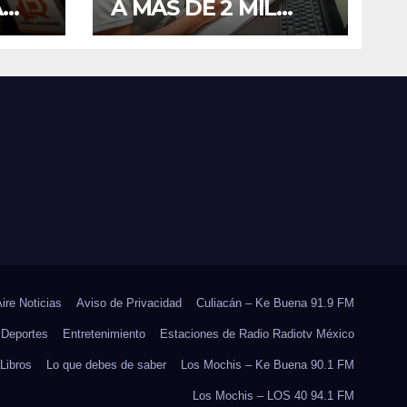
A
A MÁS DE 2 MIL
IMPUTADOS EN
SINALOA DURANTE
EL
EL PRIMER
SEMESTRE DE 2026
ARA
Aire Noticias
Aviso de Privacidad
Culiacán – Ke Buena 91.9 FM
Deportes
Entretenimiento
Estaciones de Radio Radiotv México
Libros
Lo que debes de saber
Los Mochis – Ke Buena 90.1 FM
Los Mochis – LOS 40 94.1 FM