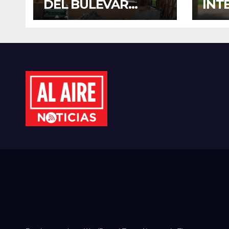
DEL BULEVAR
INT
PEDRO INFANTE
PRO
PARA ACELERAR
MAN
OBRAS ANTES DEL
REH
REGRESO A CLASES
EN 
ANTE
CIC
202