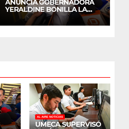
ANUNCIA GOBERNADORA
YERALDINE BONILLA LA
REAPERTURA DEL
PROGRAMA “PONTE AL
CORRIENTE” PARA APOYAR
LA ECONOMÍA FAMILIAR EN
SINALOA
AL AIRE NOTICIAS
UMECA SUPERVISÓ