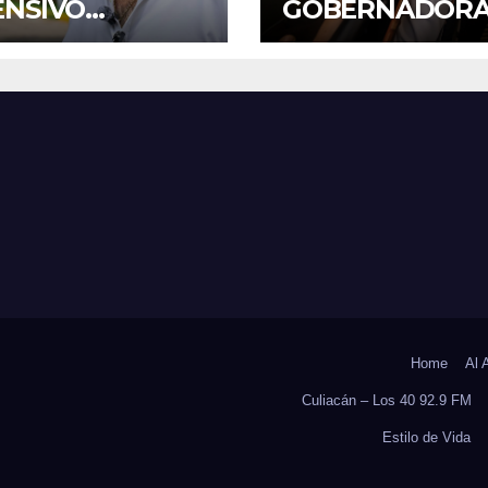
ENSIVO
GOBERNADOR
GRAMA DE
YERALDINE
TENIMIENTO Y
BONILLA LA
ABILITACIÓN
REAPERTURA D
SUS PLANTELES
PROGRAMA
 EL INICIO DEL
“PONTE AL
LO ESCOLAR
CORRIENTE” P
6-2027
APOYAR LA
ECONOMÍA
FAMILIAR EN
SINALOA
Home
Al 
Culiacán – Los 40 92.9 FM
Estilo de Vida