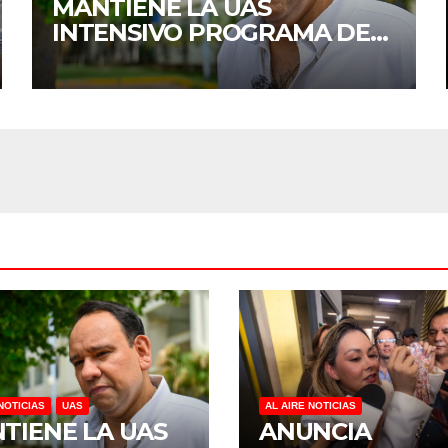
MANTIENE LA UAS
INTENSIVO PROGRAMA DE
MANTENIMIENTO Y
REHABILITACIÓN EN SUS
PLANTELES ANTE EL INICIO
DEL CICLO ESCOLAR 2026-
2027
NOTICIAS
UAS
AL AIRE NOTICIAS
TIENE LA UAS
ANUNCIA