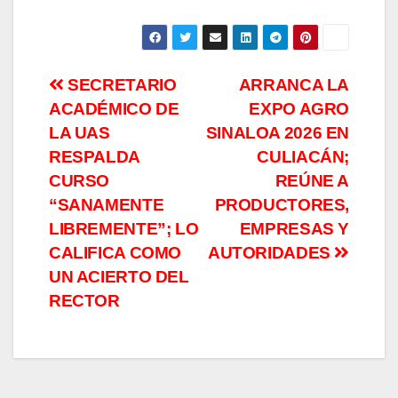
Navegación
SECRETARIO
ARRANCA LA
ACADÉMICO DE
EXPO AGRO
de
LA UAS
SINALOA 2026 EN
entradas
RESPALDA
CULIACÁN;
CURSO
REÚNE A
“SANAMENTE
PRODUCTORES,
LIBREMENTE”; LO
EMPRESAS Y
CALIFICA COMO
AUTORIDADES
UN ACIERTO DEL
RECTOR