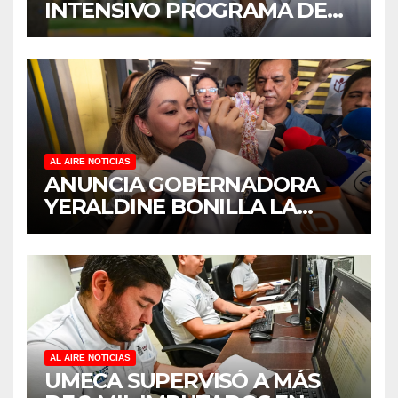
INTENSIVO PROGRAMA DE
MANTENIMIENTO Y
REHABILITACIÓN EN SUS
PLANTELES ANTE EL INICIO
DEL CICLO ESCOLAR 2026-
2027
AL AIRE NOTICIAS
ANUNCIA GOBERNADORA
YERALDINE BONILLA LA
REAPERTURA DEL
PROGRAMA “PONTE AL
CORRIENTE” PARA APOYAR
LA ECONOMÍA FAMILIAR EN
SINALOA
AL AIRE NOTICIAS
UMECA SUPERVISÓ A MÁS