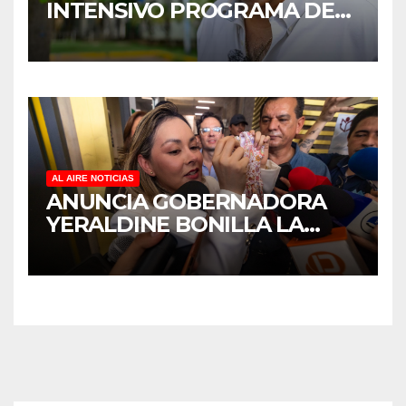
INTENSIVO PROGRAMA DE
MANTENIMIENTO Y
REHABILITACIÓN EN SUS
PLANTELES ANTE EL INICIO
DEL CICLO ESCOLAR 2026-
2027
AL AIRE NOTICIAS
ANUNCIA GOBERNADORA
YERALDINE BONILLA LA
REAPERTURA DEL
PROGRAMA “PONTE AL
CORRIENTE” PARA APOYAR
LA ECONOMÍA FAMILIAR EN
SINALOA