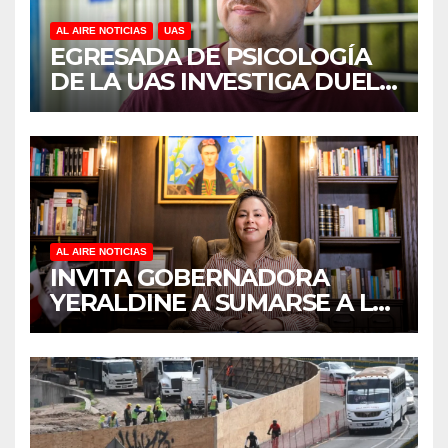
AL AIRE NOTICIAS
UAS
EGRESADA DE PSICOLOGÍA
DE LA UAS INVESTIGA DUELO
ANTICIPADO Y SOBRECARGA
EN CUIDADORES DE
ADULTOS MAYORES
AL AIRE NOTICIAS
INVITA GOBERNADORA
YERALDINE A SUMARSE A LA
JORNADA NACIONAL DE
REFORESTACIÓN;
PLANTARÁN 6.6 MILLONES
DE ÁRBOLES