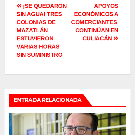
Navegación
¡SE QUEDARON
APOYOS
SIN AGUA! TRES
ECONÓMICOS A
de
COLONIAS DE
COMERCIANTES
entradas
MAZATLÁN
CONTINÚAN EN
ESTUVIERON
CULIACÁN
VARIAS HORAS
SIN SUMINISTRO
ENTRADA RELACIONADA