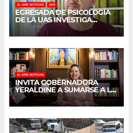
AL AIRE NOTICIAS
UAS
EGRESADA DE PSICOLOGÍA
DE LA UAS INVESTIGA
DUELO ANTICIPADO Y
SOBRECARGA EN
CUIDADORES DE ADULTOS
MAYORES
AL AIRE NOTICIAS
INVITA GOBERNADORA
YERALDINE A SUMARSE A LA
JORNADA NACIONAL DE
REFORESTACIÓN;
PLANTARÁN 6.6 MILLONES
DE ÁRBOLES