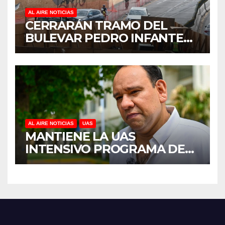
AL AIRE NOTICIAS
CERRARÁN TRAMO DEL
BULEVAR PEDRO INFANTE
PARA ACELERAR OBRAS
ANTES DEL REGRESO A
CLASES
AL AIRE NOTICIAS
UAS
MANTIENE LA UAS
INTENSIVO PROGRAMA DE
MANTENIMIENTO Y
REHABILITACIÓN EN SUS
PLANTELES ANTE EL INICIO
DEL CICLO ESCOLAR 2026-
2027