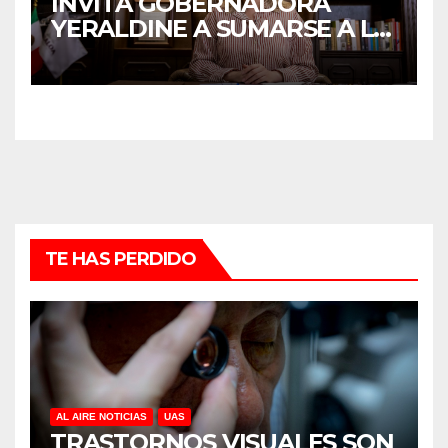
INVITA GOBERNADORA
YERALDINE A SUMARSE A LA
JORNADA NACIONAL DE
REFORESTACIÓN;
PLANTARÁN 6.6 MILLONES
DE ÁRBOLES
TE HAS PERDIDO
AL AIRE NOTICIAS
UAS
TRASTORNOS VISUALES SON