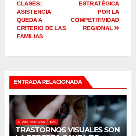
CLASES;
ESTRATÉGICA
ASISTENCIA
POR LA
QUEDA A
COMPETITIVIDAD
CRITERIO DE LAS
REGIONAL
FAMILIAS
ENTRADA RELACIONADA
AL AIRE NOTICIAS
UAS
TRASTORNOS VISUALES SON