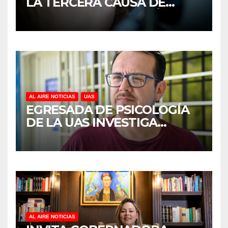
LA TERCERA CAUSA DE
DISCAPACIDAD EN MÉXICO,
REVELA ESTUDIO DEL
CIDOCS DE LA UAS
AL AIRE NOTICIAS
UAS
EGRESADA DE PSICOLOGÍA
DE LA UAS INVESTIGA
DUELO ANTICIPADO Y
SOBRECARGA EN
CUIDADORES DE ADULTOS
MAYORES
AL AIRE NOTICIAS