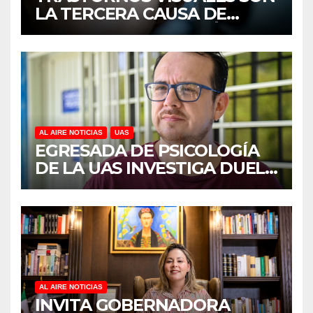
LA TERCERA CAUSA DE
DISCAPACIDAD EN MÉXICO,
REVELA ESTUDIO DEL
CIDOCS DE LA UAS
AL AIRE NOTICIAS
UAS
EGRESADA DE PSICOLOGÍA
DE LA UAS INVESTIGA DUELO
ANTICIPADO Y SOBRECARGA
EN CUIDADORES DE
ADULTOS MAYORES
AL AIRE NOTICIAS
INVITA GOBERNADORA