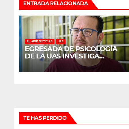
ENTRADA RELACIONADA
AL AIRE NOTICIAS
UAS
EGRESADA DE PSICOLOGÍA
DE LA UAS INVESTIGA
DUELO ANTICIPADO Y
SOBRECARGA EN
CUIDADORES DE ADULTOS
MAYORES
TE HAS PERDIDO