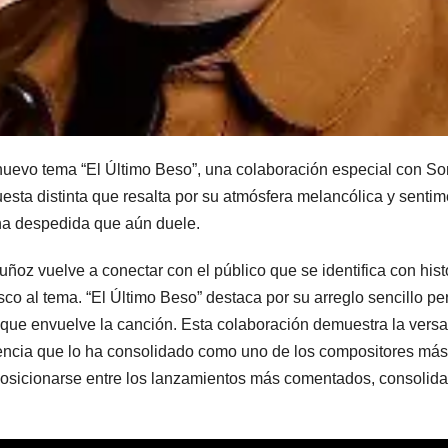
evo tema “El Último Beso”, una colaboración especial con Soni
esta distinta que resalta por su atmósfera melancólica y sentime
 una despedida que aún duele.
ñoz vuelve a conectar con el público que se identifica con his
esco al tema. “El Último Beso” destaca por su arreglo sencillo p
 que envuelve la canción. Esta colaboración demuestra la versa
encia que lo ha consolidado como uno de los compositores más i
 posicionarse entre los lanzamientos más comentados, consoli