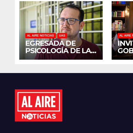
AL AIRE NOTICIAS
UAS
AL AIRE 
EGRESADA DE
INV
PSICOLOGÍA DE LA
GO
UAS INVESTIGA
YER
DUELO ANTICIPADO
SUM
Y SOBRECARGA EN
JOR
CUIDADORES DE
NAC
ADULTOS MAYORES
REF
PLA
MIL
ÁRB