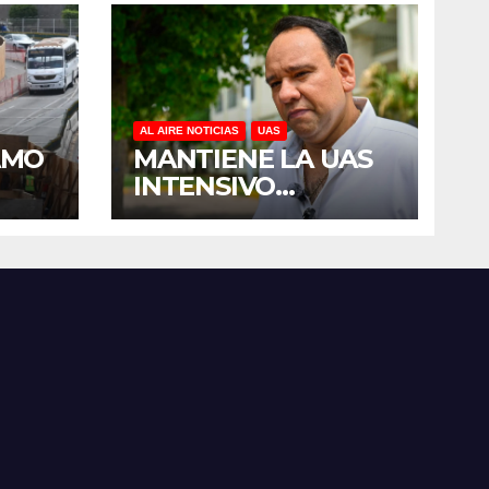
AL AIRE NOTICIAS
UAS
AMO
MANTIENE LA UAS
INTENSIVO
E
PROGRAMA DE
R
MANTENIMIENTO Y
DEL
REHABILITACIÓN
SES
EN SUS PLANTELES
ANTE EL INICIO DEL
CICLO ESCOLAR
2026-2027