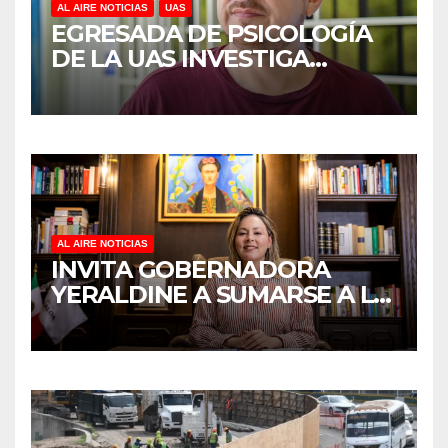
AL AIRE NOTICIAS
UAS
EGRESADA DE PSICOLOGÍA
DE LA UAS INVESTIGA
DUELO ANTICIPADO Y
SOBRECARGA EN
CUIDADORES DE ADULTOS
MAYORES
AL AIRE NOTICIAS
INVITA GOBERNADORA
YERALDINE A SUMARSE A LA
JORNADA NACIONAL DE
REFORESTACIÓN;
PLANTARÁN 6.6 MILLONES
DE ÁRBOLES