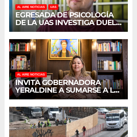
AL AIRE NOTICIAS
UAS
EGRESADA DE PSICOLOGÍA
DE LA UAS INVESTIGA DUELO
ANTICIPADO Y SOBRECARGA
EN CUIDADORES DE
ADULTOS MAYORES
AL AIRE NOTICIAS
INVITA GOBERNADORA
YERALDINE A SUMARSE A LA
JORNADA NACIONAL DE
REFORESTACIÓN;
PLANTARÁN 6.6 MILLONES
DE ÁRBOLES