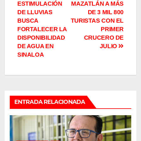
ESTIMULACIÓN
MAZATLÁN A MÁS
de
DE LLUVIAS
DE 3 MIL 800
entradas
BUSCA
TURISTAS CON EL
FORTALECER LA
PRIMER
DISPONIBILIDAD
CRUCERO DE
DE AGUA EN
JULIO
SINALOA
ENTRADA RELACIONADA