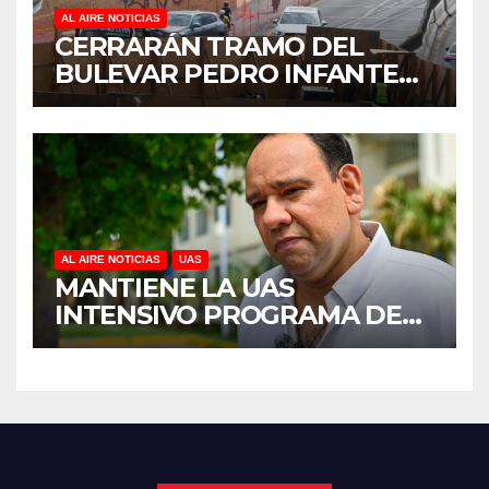
AL AIRE NOTICIAS
CERRARÁN TRAMO DEL
BULEVAR PEDRO INFANTE
PARA ACELERAR OBRAS
ANTES DEL REGRESO A
CLASES
AL AIRE NOTICIAS
UAS
MANTIENE LA UAS
INTENSIVO PROGRAMA DE
MANTENIMIENTO Y
REHABILITACIÓN EN SUS
PLANTELES ANTE EL INICIO
DEL CICLO ESCOLAR 2026-
2027