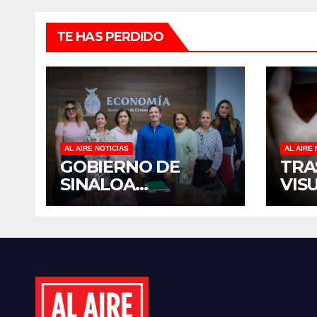
TE HAS PERDIDO
AL AIRE NOTICIAS
AL AIRE 
GOBIERNO DE
TRA
SINALOA
VIS
FORTALECE
TER
DIÁLOGO CON
DIS
MUJERES
MÉX
EMPRESARIAS DE
EST
CULIACÁN
CID