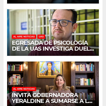
DISCAPACIDAD EN MÉXICO,
REVELA ESTUDIO DEL
CIDOCS DE LA UAS
AL AIRE NOTICIAS
UAS
EGRESADA DE PSICOLOGÍA
DE LA UAS INVESTIGA DUELO
ANTICIPADO Y SOBRECARGA
EN CUIDADORES DE
ADULTOS MAYORES
AL AIRE NOTICIAS
INVITA GOBERNADORA
YERALDINE A SUMARSE A LA