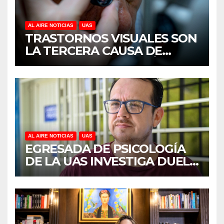
AL AIRE NOTICIAS
UAS
TRASTORNOS VISUALES SON
LA TERCERA CAUSA DE
DISCAPACIDAD EN MÉXICO,
REVELA ESTUDIO DEL
CIDOCS DE LA UAS
AL AIRE NOTICIAS
UAS
EGRESADA DE PSICOLOGÍA
DE LA UAS INVESTIGA DUELO
ANTICIPADO Y SOBRECARGA
EN CUIDADORES DE
ADULTOS MAYORES