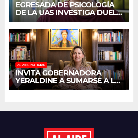
EGRESADA DE PSICOLOGÍA
DE LA UAS INVESTIGA DUELO
ANTICIPADO Y SOBRECARGA
EN CUIDADORES DE
ADULTOS MAYORES
AL AIRE NOTICIAS
INVITA GOBERNADORA
YERALDINE A SUMARSE A LA
JORNADA NACIONAL DE
REFORESTACIÓN;
PLANTARÁN 6.6 MILLONES
DE ÁRBOLES