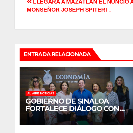
Navegación
LLEGARÁ A MAZATLÁN EL NUNCIO 
MONSEÑOR JOSEPH SPITERI .
de
entradas
ENTRADA RELACIONADA
AL AIRE NOTICIAS
GOBIERNO DE SINALOA
FORTALECE DIÁLOGO CON
MUJERES EMPRESARIAS DE
CULIACÁN