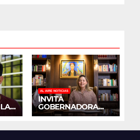
MAYORES
AL AIRE NOTICIAS
INVITA
 LA
GOBERNADORA
YERALDINE A
PADO
SUMARSE A LA
 EN
JORNADA
E
NACIONAL DE