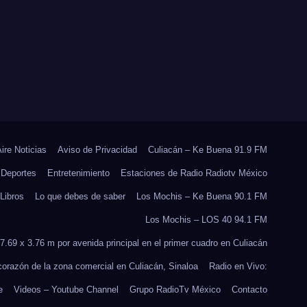
RES
REFORESTACIÓN;
PLANTARÁN 6.6
MILLONES DE
ÁRBOLES
Aire Noticias
Aviso de Privacidad
Culiacán – Ke Buena 91.9 FM
Deportes
Entretenimiento
Estaciones de Radio Radiotv México
Libros
Lo que debes de saber
Los Mochis – Ke Buena 90.1 FM
Los Mochis – LOS 40 94.1 FM
7.69 x 3.76 m por avenida principal en el primer cuadro en Culiacán
 corazón de la zona comercial en Culiacán, Sinaloa
Radio en Vivo:
e
Videos – Youtube Channel
Grupo RadioTv México
Contacto