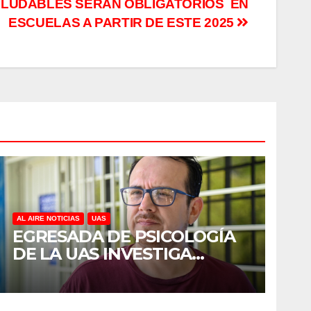
ALUDABLES SERÁN OBLIGATORIOS EN
ESCUELAS A PARTIR DE ESTE 2025
AL AIRE NOTICIAS
UAS
EGRESADA DE PSICOLOGÍA
DE LA UAS INVESTIGA
DUELO ANTICIPADO Y
SOBRECARGA EN
CUIDADORES DE ADULTOS