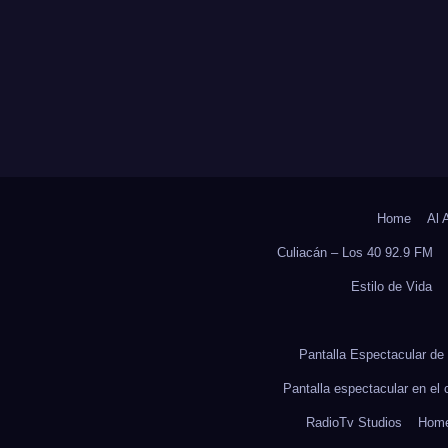
OCS DE LA UAS
ADULTOS MAYO
Home
Al 
Culiacán – Los 40 92.9 FM
Estilo de Vida
Pantalla Espectacular de 
Pantalla espectacular en el
RadioTv Studios
Hom