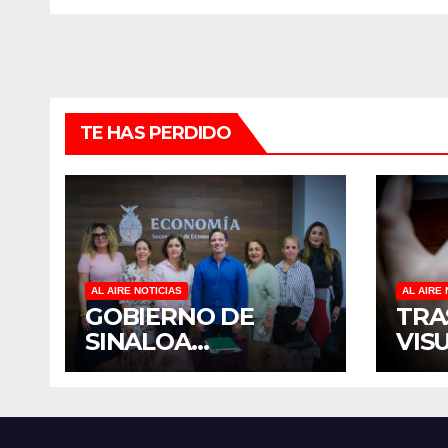
TE HAS PERDIDO
AL AIRE NOTICIAS
AL AIRE 
GOBIERNO DE
TRA
SINALOA
VIS
FORTALECE
TER
DIÁLOGO CON
DIS
MUJERES
MÉX
EMPRESARIAS DE
EST