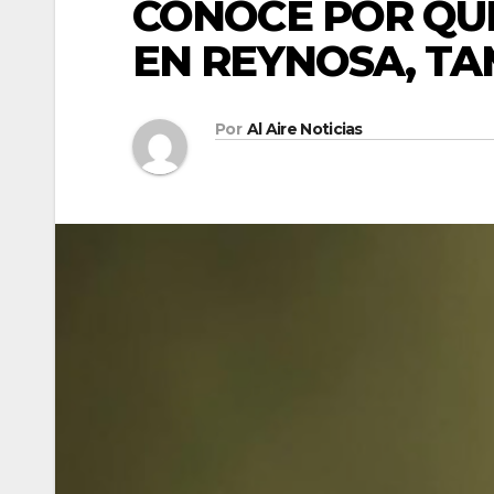
CONOCE POR QU
EN REYNOSA, TA
Por
Al Aire Noticias