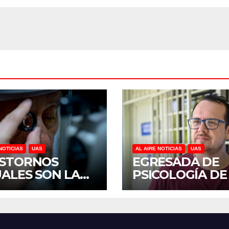
NOTICIAS
UAS
AL AIRE NOTICIAS
UAS
STORNOS
EGRESADA DE
UALES SON LA
PSICOLOGÍA DE
CERA CAUSA DE
UAS INVESTIGA
CAPACIDAD EN
DUELO ANTICI
ICO, REVELA
Y SOBRECARGA
UDIO DEL
CUIDADORES D