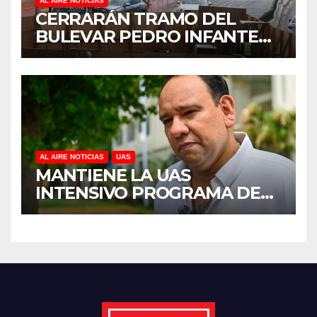
AL AIRE NOTICIAS
CERRARÁN TRAMO DEL
BULEVAR PEDRO INFANTE
PARA ACELERAR OBRAS
ANTES DEL REGRESO A
CLASES
AL AIRE NOTICIAS
UAS
MANTIENE LA UAS
INTENSIVO PROGRAMA DE
MANTENIMIENTO Y
REHABILITACIÓN EN SUS
PLANTELES ANTE EL INICIO
DEL CICLO ESCOLAR 2026-
2027