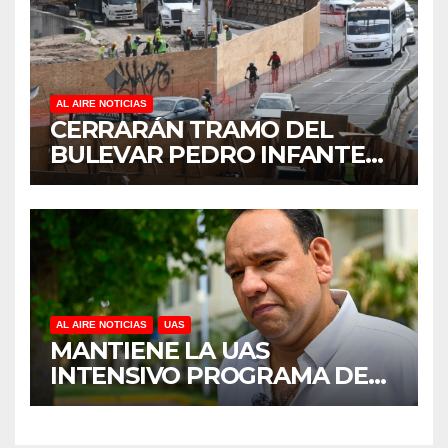
PLANTARÁN 6.6 MILLONES
DE ÁRBOLES
AL AIRE NOTICIAS
CERRARÁN TRAMO DEL
BULEVAR PEDRO INFANTE
PARA ACELERAR OBRAS
ANTES DEL REGRESO A
CLASES
AL AIRE NOTICIAS
UAS
MANTIENE LA UAS
INTENSIVO PROGRAMA DE
MANTENIMIENTO Y
REHABILITACIÓN EN SUS