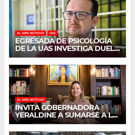
AL AIRE NOTICIAS
UAS
EGRESADA DE PSICOLOGÍA
DE LA UAS INVESTIGA DUELO
ANTICIPADO Y SOBRECARGA
EN CUIDADORES DE
ADULTOS MAYORES
AL AIRE NOTICIAS
INVITA GOBERNADORA
YERALDINE A SUMARSE A LA
JORNADA NACIONAL DE
REFORESTACIÓN;