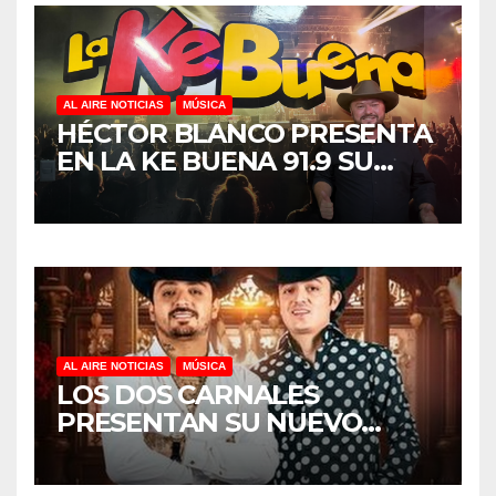
AL AIRE NOTICIAS
MÚSICA
HÉCTOR BLANCO PRESENTA
EN LA KE BUENA 91.9 SU
TEMA “VERSOS PARA MI
HERMANO”, UNA CANCIÓN
CARGADA DE
AL AIRE NOTICIAS
MÚSICA
LOS DOS CARNALES
PRESENTAN SU NUEVO
SENCILLO “DE TODAS Y DE
NADIE”