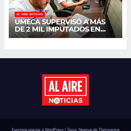
SINALOA
AL AIRE NOTICIAS
UMECA SUPERVISÓ A MÁS
DE 2 MIL IMPUTADOS EN
SINALOA DURANTE EL
PRIMER SEMESTRE DE 2026
Funciona gracias a WordPress
|
Tema: Newsup de
Themeansar