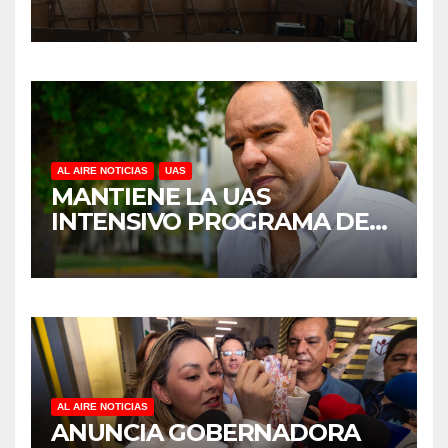
PARA ACELERAR OBRAS
ANTES DEL REGRESO A
CLASES
AL AIRE NOTICIAS
UAS
MANTIENE LA UAS
INTENSIVO PROGRAMA DE
MANTENIMIENTO Y
REHABILITACIÓN EN SUS
PLANTELES ANTE EL INICIO
DEL CICLO ESCOLAR 2026-
2027
AL AIRE NOTICIAS
ANUNCIA GOBERNADORA