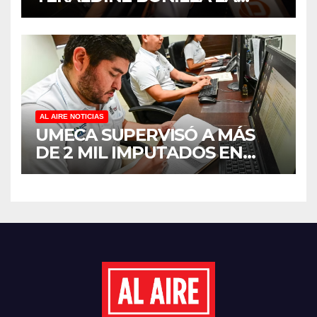
REAPERTURA DEL
PROGRAMA “PONTE AL
CORRIENTE” PARA APOYAR
LA ECONOMÍA FAMILIAR EN
SINALOA
AL AIRE NOTICIAS
UMECA SUPERVISÓ A MÁS
DE 2 MIL IMPUTADOS EN
SINALOA DURANTE EL
PRIMER SEMESTRE DE 2026