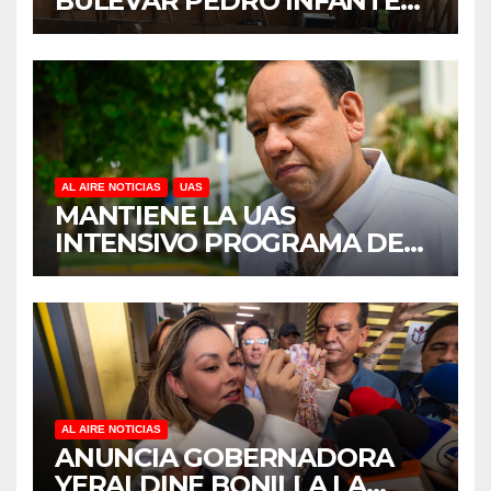
BULEVAR PEDRO INFANTE
PARA ACELERAR OBRAS
ANTES DEL REGRESO A
CLASES
AL AIRE NOTICIAS
UAS
MANTIENE LA UAS
INTENSIVO PROGRAMA DE
MANTENIMIENTO Y
REHABILITACIÓN EN SUS
PLANTELES ANTE EL INICIO
DEL CICLO ESCOLAR 2026-
2027
AL AIRE NOTICIAS
ANUNCIA GOBERNADORA
YERALDINE BONILLA LA