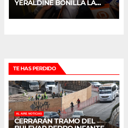
YERALDINE BONILLA LA
REAPERTURA DEL
PROGRAMA “PONTE AL
CORRIENTE” PARA APOYAR
LA ECONOMÍA FAMILIAR EN
SINALOA
TE HAS PERDIDO
AL AIRE NOTICIAS
CERRARÁN TRAMO DEL